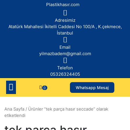
Skip
Plastikhasır.com
to
content
Adresimiz
Atatürk Mahallesi İkitelli Caddesi No 100/A , K.çekmece,
İstanbul
Email
yilmazbadem@gmail.com
Telefon
05326324405
Whatsapp Mesaj
0
Ana Sayfa
/ Ürünler “tek parça hasır seccade” olarak
etiketlendi
tek parça hasır